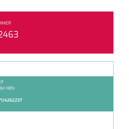
UMMER
2463
t?
le Hilfe
71/4262237