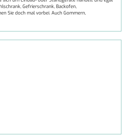
es sich um Einbau- oder Standgeräte handelt und egal
lschrank, Gefrierschrank, Backofen,
n Sie doch mal vorbei. Auch Gommern,