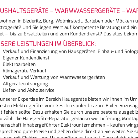
USHALTSGERÄTE – WARMWASSERGERÄTE – WAR
 wohnen in Biederitz, Burg, Wolmirstedt, Barleben oder Möckern 
ktrogerät? Und Sie legen Wert auf kompetente Beratung und ein 
et – bis zu Ersatzteilen und zum Kundendienst? Das alles bekom
SERE LEISTUNGEN IM ÜBERBLICK:
Verkauf und Finanzierung von Hausgeräten, Einbau- und Solog
Eigener Kundendienst
Elektroarbeiten
Klimageräte-Verkauf
Verkauf und Wartung von Warmwassergeräten
Altgeräteentsorgung
Liefer- und Abholservice
 unserer Expertise im Bereich Hausgeräte bieten wir Ihnen im 
esten Elektrogeräte, vom Geschirrspüler bis zum Boiler. Sozusag
ht fehlen sollte. Dazu erhalten Sie durch unsere bestens ausgebild
u zählt die Hausgeräte-Reparatur genauso wie Lieferung, Montage
einschaft inhabergeführter Elektrounternehmen – kaufen wir ge
sprechend gute Preise und geben diese direkt an Sie weiter. Sie 