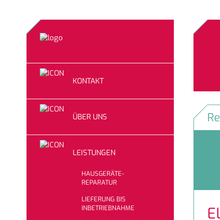
KONTAKT
Re
ÜBER UNS
LEISTUNGEN
HAUSGERÄTE-
REPARATUR
LIEFERUNG BIS
INBETRIEBNAHME
E