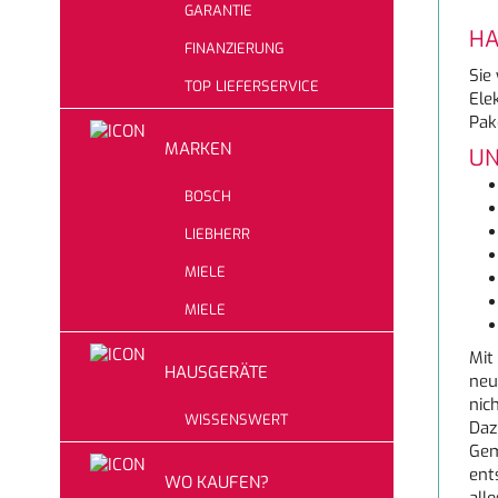
GARANTIE
HA
FINANZIERUNG
Sie
TOP LIEFERSERVICE
Ele
Pak
MARKEN
UN
BOSCH
LIEBHERR
MIELE
MIELE
Mit
HAUSGERÄTE
neu
nic
WISSENSWERT
Daz
Gem
ent
WO KAUFEN?