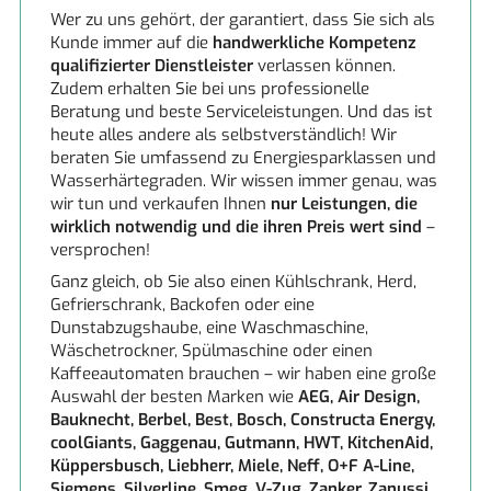
Wer zu uns gehört, der garantiert, dass Sie sich als
Kunde immer auf die
handwerkliche Kompetenz
qualifizierter Dienstleister
verlassen können.
Zudem erhalten Sie bei uns professionelle
Beratung und beste Serviceleistungen. Und das ist
heute alles andere als selbstverständlich! Wir
beraten Sie umfassend zu Energiesparklassen und
Wasserhärtegraden. Wir wissen immer genau, was
wir tun und verkaufen Ihnen
nur Leistungen, die
wirklich notwendig und die ihren Preis wert sind
–
versprochen!
Ganz gleich, ob Sie also einen Kühlschrank, Herd,
Gefrierschrank, Backofen oder eine
Dunstabzugshaube, eine Waschmaschine,
Wäschetrockner, Spülmaschine oder einen
Kaffeeautomaten brauchen – wir haben eine große
Auswahl der besten Marken wie
AEG, Air Design,
Bauknecht, Berbel, Best, Bosch, Constructa Energy,
coolGiants, Gaggenau, Gutmann, HWT, KitchenAid,
Küppersbusch, Liebherr, Miele, Neff, O+F A-Line,
Siemens, Silverline, Smeg, V-Zug, Zanker, Zanussi.