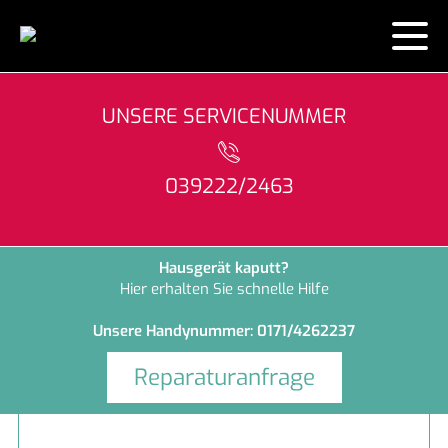
KONTAKT
UNSERE SERVICENUMMER
ÜBER UNS
039222/2463
LEISTUNGEN
MARKEN
Hausgeräte-Reparatur
Hausgerät kaputt?
Hier erhalten Sie schnelle Hilfe
HAUSGERÄTE
Lieferung bis Inbetriebnahme
Bosch
Unsere Handynummer: 0171/4262237
WO KAUFEN?
Garantie
Liebherr
Wissenswert
Reparaturanfrage
ENERGIE SPAREN
Finanzierung
Miele
Gerätefibel